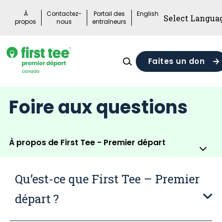
Skip
À
Contactez-
Portail des
English
to
propos
nous
entraîneurs
content
Faites un don
Foire aux questions
À propos de First Tee - Premier départ
Sub
Me
Qu’est-ce que First Tee – Premier
Tog
départ ?