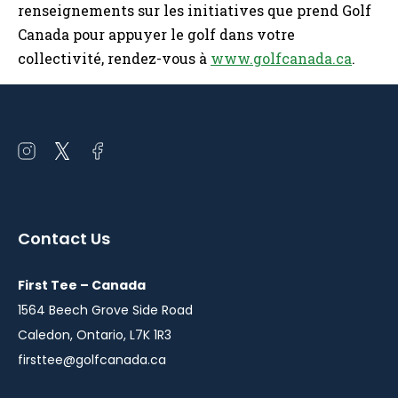
renseignements sur les initiatives que prend Golf
Canada pour appuyer le golf dans votre
collectivité, rendez-vous à
www.golfcanada.ca
.
Open
Open
Open
instagram
twitter
facebook
in
in
in
a
a
a
Contact Us
new
new
new
window
window
window
First Tee – Canada
1564 Beech Grove Side Road
Caledon, Ontario, L7K 1R3
firsttee@golfcanada.ca