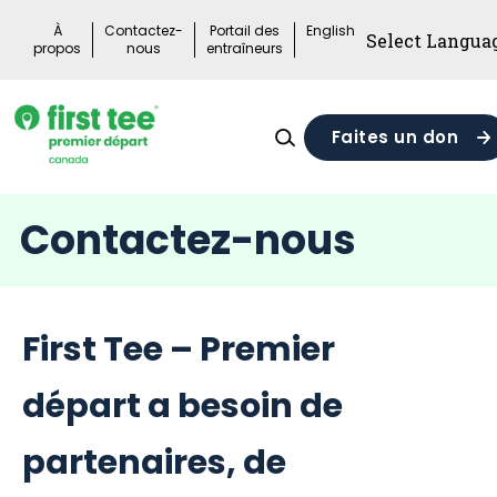
Skip
À
Contactez-
Portail des
English
to
propos
nous
entraîneurs
content
Faites un don
Contactez-nous
First Tee – Premier
départ a besoin de
partenaires, de